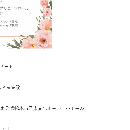
サート
 @参集殿
 発表会 @松本市音楽文化ホール　小ホール
ケア川口