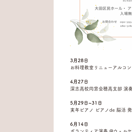
3月28日
お料理教室リニューアルコン
4月27日
深志高校同窓会穂高支部 演奏
5月29日~31日
実年ピアノ ピアノde 脳活
6月14日
ボランティア演奏 @ウェル