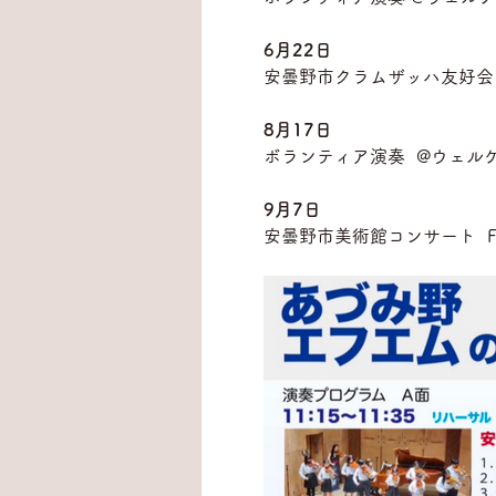
6月22日
安曇野市クラムザッハ友好会 
8月17日
ボランティア演奏  @ウェル
9月7日
安曇野市美術館コンサート  