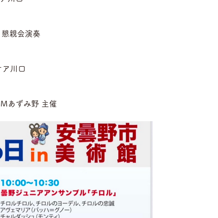
懇親会演奏 
ケア川口
FMあずみ野 主催